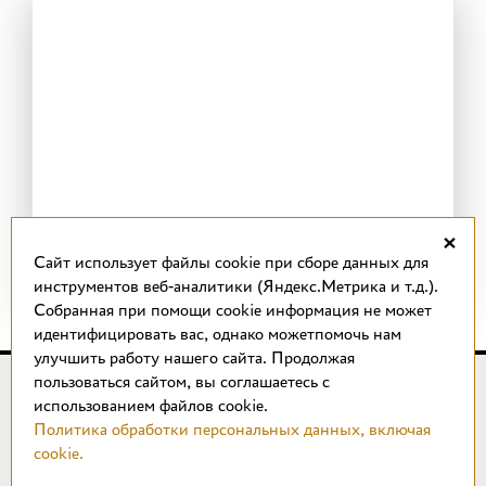
×
Cайт использует файлы cookie при сборе данных для
инструментов веб-аналитики (Яндекс.Метрика и т.д.).
Собранная при помощи cookie информация не может
идентифицировать вас, однако можетпомочь нам
улучшить работу нашего сайта. Продолжая
пользоваться сайтом, вы соглашаетесь с
© 2018 –
2026
КОТТО design
использованием файлов cookie.
Магазин качественной плитки, светильников, напольных
Политика обработки персональных данных, включая
покрытий и сантехники.
cookie.
ИП Удальцов М. Н.