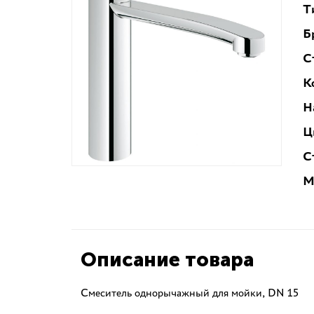
Т
Б
С
К
Н
Ц
С
М
Описание товара
Смеситель однорычажный для мойки, DN 15