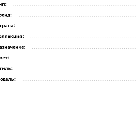
ип:
ренд:
трана:
оллекция:
азначение:
вет:
тиль:
одель: