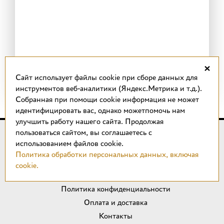
×
Cайт использует файлы cookie при сборе данных для
инструментов веб-аналитики (Яндекс.Метрика и т.д.).
Собранная при помощи cookie информация не может
идентифицировать вас, однако можетпомочь нам
улучшить работу нашего сайта. Продолжая
пользоваться сайтом, вы соглашаетесь с
© 2018 –
2026
КОТТО design
использованием файлов cookie.
Магазин качественной плитки, светильников, напольных
Политика обработки персональных данных, включая
покрытий и сантехники.
cookie.
ИП Удальцов М. Н.
Политика конфиденциальности
Оплата и доставка
Контакты