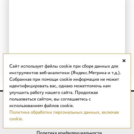
×
Cайт использует файлы cookie при сборе данных для
инструментов веб-аналитики (Яндекс.Метрика и т.д.).
Собранная при помощи cookie информация не может
идентифицировать вас, однако можетпомочь нам
улучшить работу нашего сайта. Продолжая
пользоваться сайтом, вы соглашаетесь с
© 2018 –
2026
КОТТО design
использованием файлов cookie.
Магазин качественной плитки, светильников, напольных
Политика обработки персональных данных, включая
покрытий и сантехники.
cookie.
ИП Удальцов М. Н.
Политика конфиденциальности