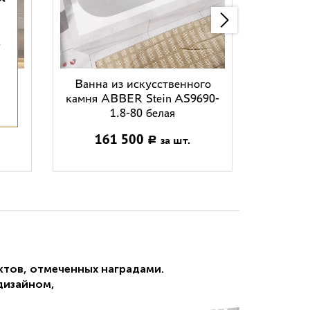
,
ER
Ванна из искусственного
Ванна
ая
камня ABBER Stein AS9690-
камня A
1.8-80 белая
161 500
14
за шт.
Р
ктов, отмеченных наградами.
дизайном,