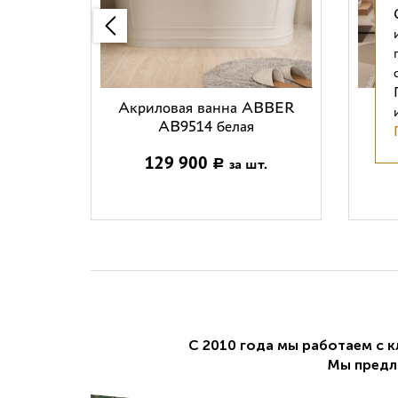
Акриловая ванна ABBER
Ак
AB9514 белая
129 900
за шт.
Р
С 2010 года мы работаем с 
Мы предл