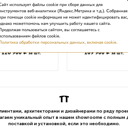
Cайт использует файлы cookie при сборе данных для
инструментов веб-аналитики (Яндекс.Метрика и т.д.). Собранная
при помощи cookie информация не может идентифицировать вас
однако можетпомочь нам улучшить работу нашего сайта.
Продолжая пользоваться сайтом, вы соглашаетесь с
риловая ванна ABBER
Акриловая ванна ABB
использованием файлов cookie.
AB9513 белая
AB9512MG серая матов
Политика обработки персональных данных, включая cookie.
126 900
109 900
за шт.
за шт.
Р
Р
клиентами, архитекторами и дизайнерами по ряду прое
агаем уникальный опыт в нашем showroоme с полным 
поставкой и установкой, если это необходимо.