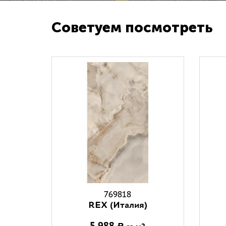
Советуем посмотреть
769818
REX (Италия)
5 988
Р