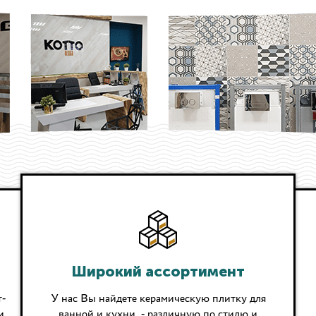
Широкий ассортимент
-
У нас Вы найдете керамическую плитку для
и
ванной и кухни, - различную по стилю и