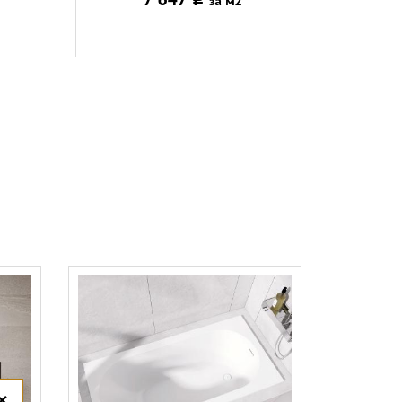
за м2
×