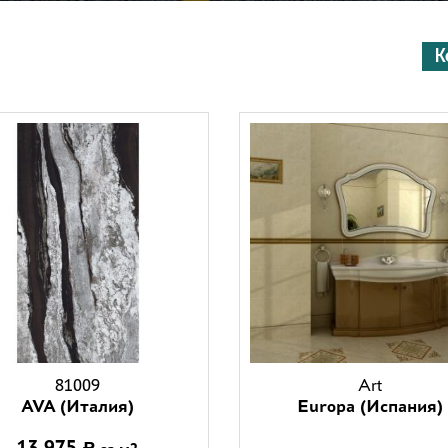
К
81009
Art
AVA (Италия)
Europa (Испания)
13 975
Р