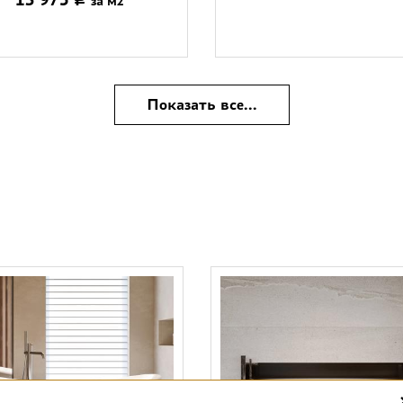
за м2
Показать все...