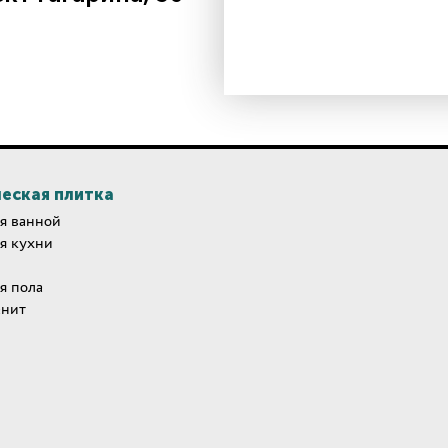
еская плитка
я ванной
я кухни
я пола
анит