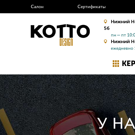
Салон
Сертификаты
Нижний Н
56
пн—пт 10:0
Нижний Н
ежедневно 
КЕ
У НА