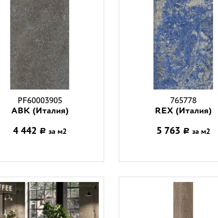
PF60003905
765778
ABK (Италия)
REX (Италия)
4 442
5 763
за м2
за м2
Р
Р