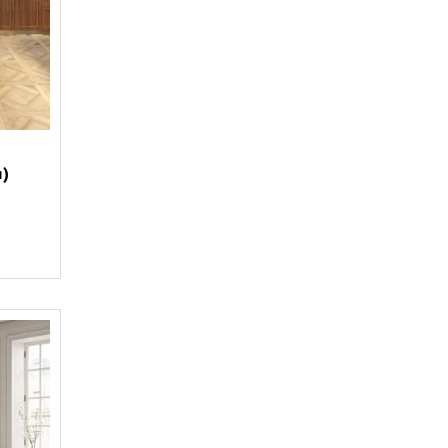
Plaza (
6
)
Prissmacer (
8
)
Rango (
7
)
Realonda (
11
)
REX (
493
)
Roca Ceramica (
4
)
Rocersa (
2
)
я)
SantAgostino (
11
)
Serenissima (
9
)
STN Ceramica (
4
)
Tubadzin (
31
)
Unitile Life (
3
)
Vallelunga (
5
)
Venatto (
7
)
Vitra (
20
)
Vives (
54
)
WOW (
8
)