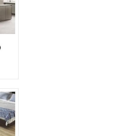
Березакерамика (
1
)
Италон (
6
)
Керамика будущего (
29
)
Керамин (
6
)
Производитель не
указан (
18
)
)