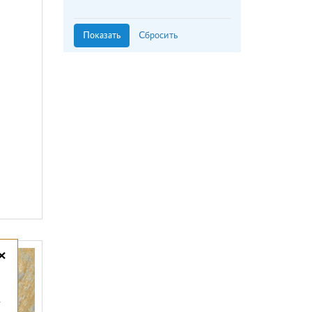
Halcon (
1
)
Halcon Ceramicas (
8
)
Harmony (
6
)
Idalgo (
1
)
Imola Ceramica (
1
)
Infinity Ceramica (
59
)
Inter Gres (
47
)
ITALGRANITI (
31
)
Italon (
24
)
ITC (
17
)
ITC India (
98
)
ITT Ceramic (
5
)
Kerasol (
2
)
Keros (
8
)
×
Kerranova (
18
)
LA FABBRICA (
4
)
,
Laparet (
130
)