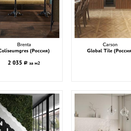
Brenta
Carson
Coliseumgres (Россия)
Global Tile (Росси
2 035
за м2
Р