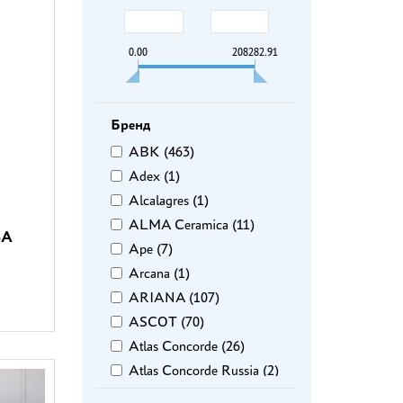
0.00
208282.91
Бренд
ABK (
463
)
Adex (
1
)
Alcalagres (
1
)
ALMA Ceramica (
11
)
SA
Ape (
7
)
Arcana (
1
)
ARIANA (
107
)
ASCOT (
70
)
Atlas Concorde (
26
)
Atlas Concorde Russia (
2
)
AVA (
22
)