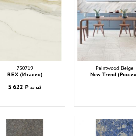
750719
Paintwood Beige
REX (Италия)
New Trend (Россия
5 622
за м2
Р