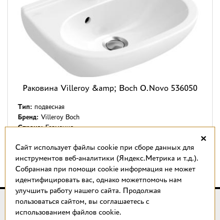
Раковина Villeroy &amp; Boch O.Novo 536050
Тип:
подвесная
Бренд:
Villeroy Boch
Страна:
Германия
×
Cайт использует файлы cookie при сборе данных для
инструментов веб-аналитики (Яндекс.Метрика и т.д.).
←
1
2
3
4
5
...
40
41
→
Собранная при помощи cookie информация не может
идентифицировать вас, однако можетпомочь нам
улучшить работу нашего сайта. Продолжая
© 2018 –
2026
КОТТО design
пользоваться сайтом, вы соглашаетесь с
использованием файлов cookie.
Магазин качественной плитки, светильников, напольных