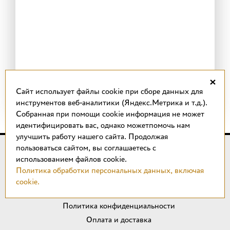
×
Cайт использует файлы cookie при сборе данных для
инструментов веб-аналитики (Яндекс.Метрика и т.д.).
Собранная при помощи cookie информация не может
идентифицировать вас, однако можетпомочь нам
улучшить работу нашего сайта. Продолжая
пользоваться сайтом, вы соглашаетесь с
© 2018 –
2026
КОТТО design
использованием файлов cookie.
Магазин качественной плитки, светильников, напольных
Политика обработки персональных данных, включая
покрытий и сантехники.
cookie.
ИП Удальцов М. Н.
Политика конфиденциальности
Оплата и доставка