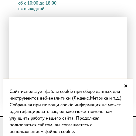
сб с 10:00 до 18:00
вс выходной
×
Cайт использует файлы cookie при сборе данных для
инструментов веб-аналитики (Яндекс.Метрика и т.д.).
Собранная при помощи cookie информация не может
идентифицировать вас, однако можетпомочь нам
улучшить работу нашего сайта. Продолжая
пользоваться сайтом, вы соглашаетесь с
© 2018 –
2026
КОТТО design
использованием файлов cookie.
Магазин качественной плитки, светильников, напольных