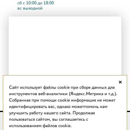
сб с 10:00 до 18:00
вс выходной
×
Cайт использует файлы cookie при сборе данных для
инструментов веб-аналитики (Яндекс.Метрика и т.д.).
Собранная при помощи cookie информация не может
идентифицировать вас, однако можетпомочь нам
улучшить работу нашего сайта. Продолжая
пользоваться сайтом, вы соглашаетесь с
© 2018 –
2026
КОТТО design
использованием файлов cookie.
Магазин качественной плитки, светильников, напольных