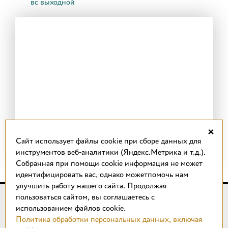
вс выходной
×
Cайт использует файлы cookie при сборе данных для
инструментов веб-аналитики (Яндекс.Метрика и т.д.).
Собранная при помощи cookie информация не может
идентифицировать вас, однако можетпомочь нам
улучшить работу нашего сайта. Продолжая
пользоваться сайтом, вы соглашаетесь с
© 2018 –
2026
КОТТО design
использованием файлов cookie.
Магазин качественной плитки, светильников, напольных
Политика обработки персональных данных, включая
покрытий и сантехники.