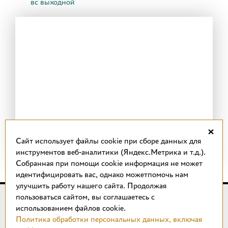
вс выходной
×
Cайт использует файлы cookie при сборе данных для
инструментов веб-аналитики (Яндекс.Метрика и т.д.).
Собранная при помощи cookie информация не может
идентифицировать вас, однако можетпомочь нам
улучшить работу нашего сайта. Продолжая
пользоваться сайтом, вы соглашаетесь с
© 2018 –
2026
КОТТО design
использованием файлов cookie.
Магазин качественной плитки, светильников, напольных
Политика обработки персональных данных, включая
покрытий и сантехники.