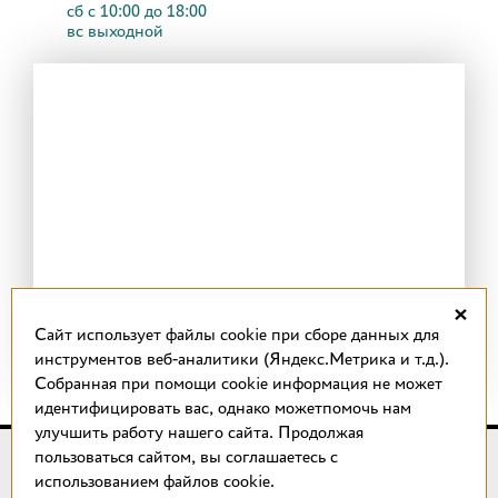
сб с 10:00 до 18:00
вс выходной
×
Cайт использует файлы cookie при сборе данных для
инструментов веб-аналитики (Яндекс.Метрика и т.д.).
Собранная при помощи cookie информация не может
идентифицировать вас, однако можетпомочь нам
улучшить работу нашего сайта. Продолжая
пользоваться сайтом, вы соглашаетесь с
© 2018 –
2026
КОТТО design
использованием файлов cookie.
Магазин качественной плитки, светильников, напольных