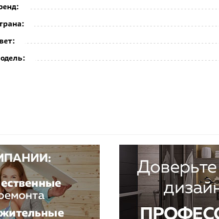
ренд:
трана:
вет:
одель: