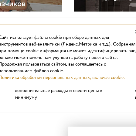
Cайт использует файлы cookie при сборе данных для
инструментов веб-аналитики (Яндекс.Метрика и т.д.). Собранная
при помощи cookie информация не может идентифицировать вас
однако можетпомочь нам улучшить работу нашего сайта.
Выгодные цены
Продолжая пользоваться сайтом, вы соглашаетесь с
Стоимость отделочных материалов в интернет-
использованием файлов cookie.
магазине вас приятно удивит. Продажа плитки в
Политика обработки персональных данных, включая cookie.
формате интернет-магазина позволяет сократить
дополнительные расходы и свести цены к
минимуму.