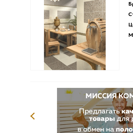
Б
С
Ц
М