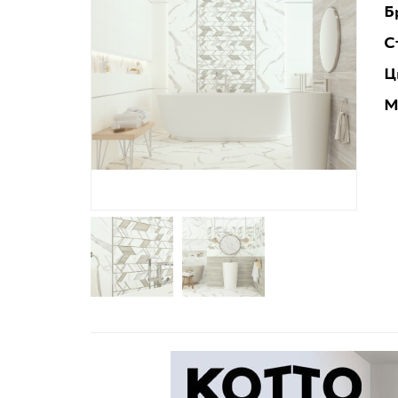
Б
С
Ц
М