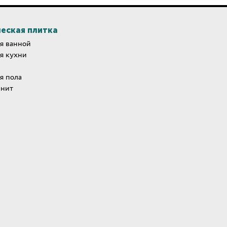
еская плитка
я ванной
я кухни
я пола
анит