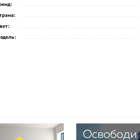
ренд:
трана:
вет:
одель: