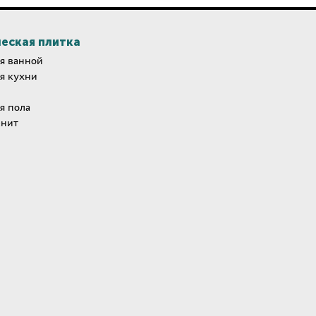
еская плитка
я ванной
я кухни
я пола
анит