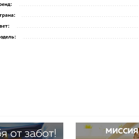
ренд:
трана:
вет:
одель: