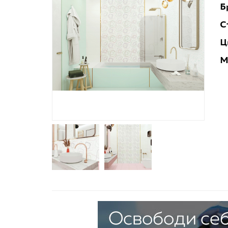
Б
С
Ц
М