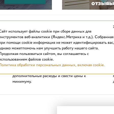
Cайт использует файлы cookie при сборе данных для
инструментов веб-аналитики (Яндекс.Метрика и т.д.). Собранная
при помощи cookie информация не может идентифицировать вас
однако можетпомочь нам улучшить работу нашего сайта.
Выгодные цены
Продолжая пользоваться сайтом, вы соглашаетесь с
Стоимость отделочных материалов в интернет-
использованием файлов cookie.
магазине вас приятно удивит. Продажа плитки в
Политика обработки персональных данных, включая cookie.
формате интернет-магазина позволяет сократить
дополнительные расходы и свести цены к
минимуму.