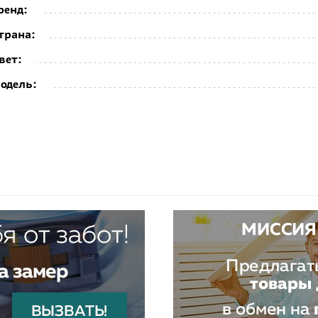
ренд:
трана:
вет:
одель: