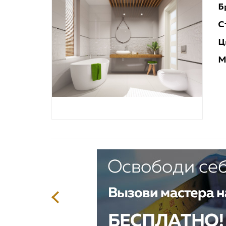
Б
С
Ц
М