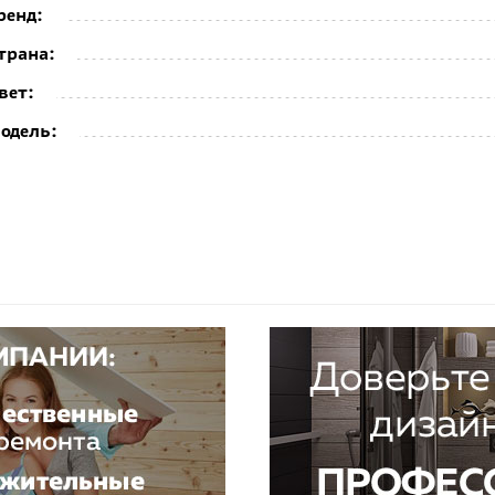
ренд:
трана:
вет:
одель: