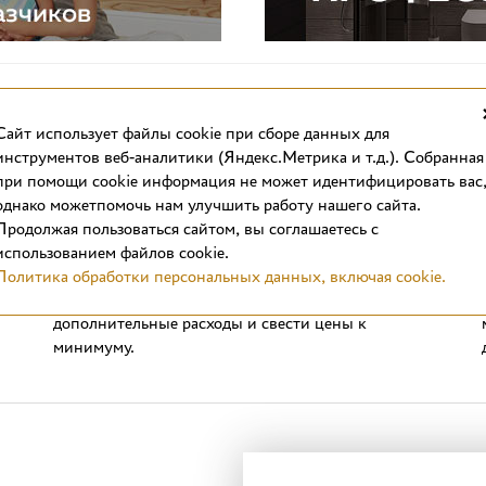
Cайт использует файлы cookie при сборе данных для
инструментов веб-аналитики (Яндекс.Метрика и т.д.). Собранная
при помощи cookie информация не может идентифицировать вас
однако можетпомочь нам улучшить работу нашего сайта.
Выгодные цены
Продолжая пользоваться сайтом, вы соглашаетесь с
Стоимость отделочных материалов в интернет-
использованием файлов cookie.
магазине вас приятно удивит. Продажа плитки в
Политика обработки персональных данных, включая cookie.
формате интернет-магазина позволяет сократить
дополнительные расходы и свести цены к
минимуму.