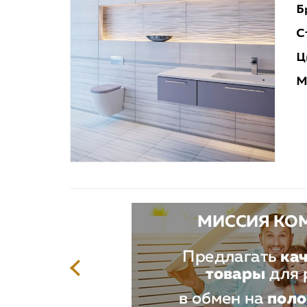
Б
С
Ц
М