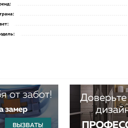
ренд:
трана:
вет:
одель: