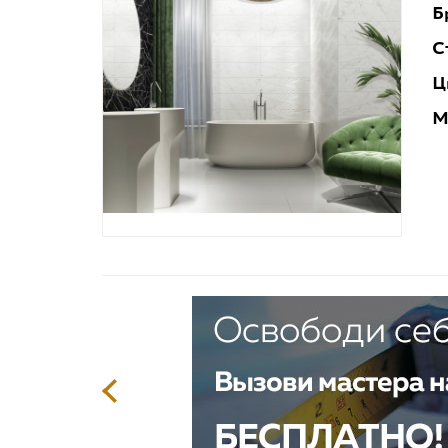
Б
С
Ц
М