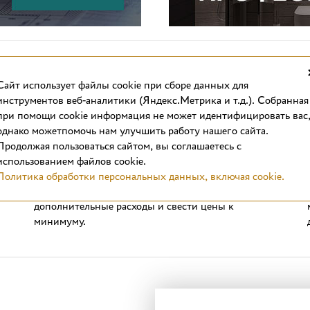
Cайт использует файлы cookie при сборе данных для
инструментов веб-аналитики (Яндекс.Метрика и т.д.). Собранная
при помощи cookie информация не может идентифицировать вас
однако можетпомочь нам улучшить работу нашего сайта.
Выгодные цены
Продолжая пользоваться сайтом, вы соглашаетесь с
Стоимость отделочных материалов в интернет-
использованием файлов cookie.
магазине вас приятно удивит. Продажа плитки в
Политика обработки персональных данных, включая cookie.
формате интернет-магазина позволяет сократить
дополнительные расходы и свести цены к
минимуму.