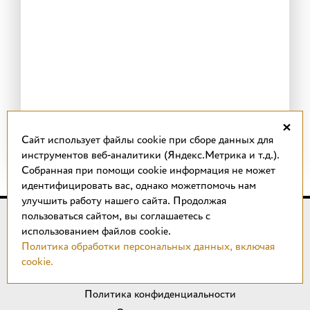
×
Cайт использует файлы cookie при сборе данных для
инструментов веб-аналитики (Яндекс.Метрика и т.д.).
Собранная при помощи cookie информация не может
идентифицировать вас, однако можетпомочь нам
улучшить работу нашего сайта. Продолжая
пользоваться сайтом, вы соглашаетесь с
© 2018 –
2026
КОТТО design
использованием файлов cookie.
Магазин качественной плитки, светильников, напольных
Политика обработки персональных данных, включая
покрытий и сантехники.
cookie.
ИП Удальцов М. Н.
Политика конфиденциальности