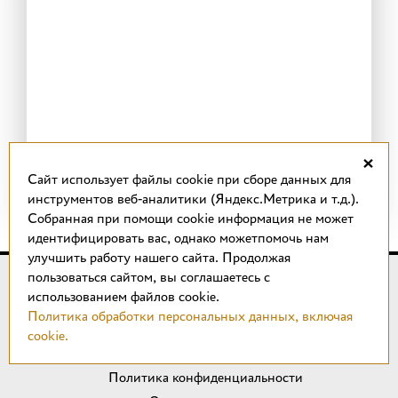
×
Cайт использует файлы cookie при сборе данных для
инструментов веб-аналитики (Яндекс.Метрика и т.д.).
Собранная при помощи cookie информация не может
идентифицировать вас, однако можетпомочь нам
улучшить работу нашего сайта. Продолжая
пользоваться сайтом, вы соглашаетесь с
© 2018 –
2026
КОТТО design
использованием файлов cookie.
Магазин качественной плитки, светильников, напольных
Политика обработки персональных данных, включая
покрытий и сантехники.
cookie.
ИП Удальцов М. Н.
Политика конфиденциальности