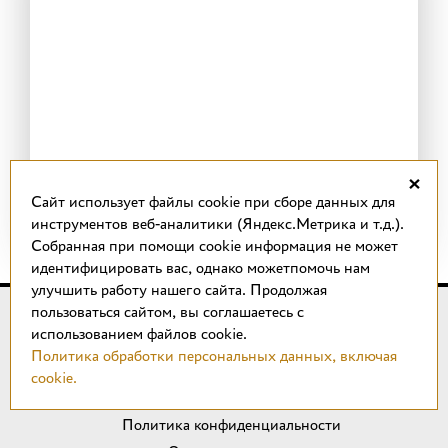
×
Cайт использует файлы cookie при сборе данных для
инструментов веб-аналитики (Яндекс.Метрика и т.д.).
Собранная при помощи cookie информация не может
идентифицировать вас, однако можетпомочь нам
улучшить работу нашего сайта. Продолжая
пользоваться сайтом, вы соглашаетесь с
© 2018 –
2026
КОТТО design
использованием файлов cookie.
Магазин качественной плитки, светильников, напольных
Политика обработки персональных данных, включая
покрытий и сантехники.
cookie.
ИП Удальцов М. Н.
Политика конфиденциальности