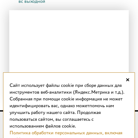
вс выходной
×
Cайт использует файлы cookie при сборе данных для
инструментов веб-аналитики (Яндекс.Метрика и т.д.).
Собранная при помощи cookie информация не может
идентифицировать вас, однако можетпомочь нам
улучшить работу нашего сайта. Продолжая
пользоваться сайтом, вы соглашаетесь с
© 2018 –
2026
КОТТО design
использованием файлов cookie.
Магазин качественной плитки, светильников, напольных
Политика обработки персональных данных, включая
покрытий и сантехники.