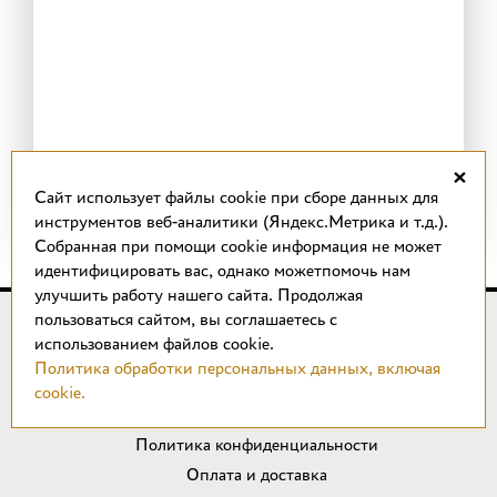
×
Cайт использует файлы cookie при сборе данных для
инструментов веб-аналитики (Яндекс.Метрика и т.д.).
Собранная при помощи cookie информация не может
идентифицировать вас, однако можетпомочь нам
улучшить работу нашего сайта. Продолжая
пользоваться сайтом, вы соглашаетесь с
© 2018 –
2026
КОТТО design
использованием файлов cookie.
Магазин качественной плитки, светильников, напольных
Политика обработки персональных данных, включая
покрытий и сантехники.
cookie.
ИП Удальцов М. Н.
Политика конфиденциальности
Оплата и доставка