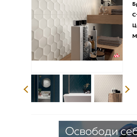
Б
С
Ц
М