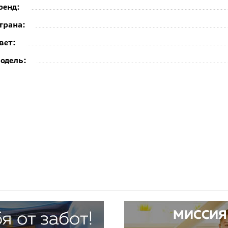
ренд:
трана:
вет:
одель: