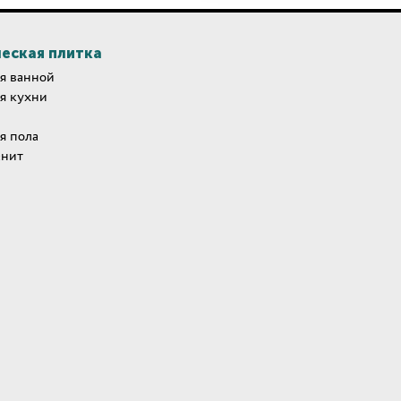
еская плитка
я ванной
я кухни
я пола
анит