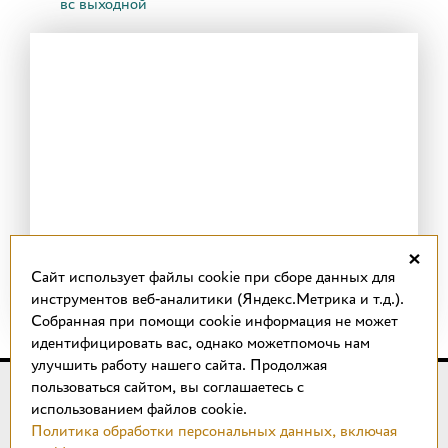
вс выходной
×
Cайт использует файлы cookie при сборе данных для
инструментов веб-аналитики (Яндекс.Метрика и т.д.).
Собранная при помощи cookie информация не может
идентифицировать вас, однако можетпомочь нам
улучшить работу нашего сайта. Продолжая
пользоваться сайтом, вы соглашаетесь с
© 2018 –
2026
КОТТО design
использованием файлов cookie.
Магазин качественной плитки, светильников, напольных
Политика обработки персональных данных, включая
покрытий и сантехники.