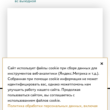
вс выходной
×
Cайт использует файлы cookie при сборе данных для
инструментов веб-аналитики (Яндекс.Метрика и т.д.).
Собранная при помощи cookie информация не может
идентифицировать вас, однако можетпомочь нам
улучшить работу нашего сайта. Продолжая
пользоваться сайтом, вы соглашаетесь с
© 2018 –
2026
КОТТО design
использованием файлов cookie.
Магазин качественной плитки, светильников, напольных
Политика обработки персональных данных, включая
покрытий и сантехники.