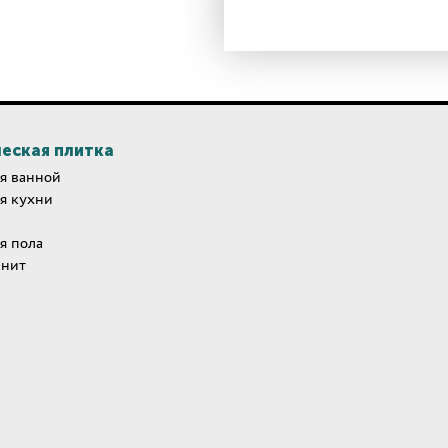
еская плитка
я ванной
я кухни
я пола
анит