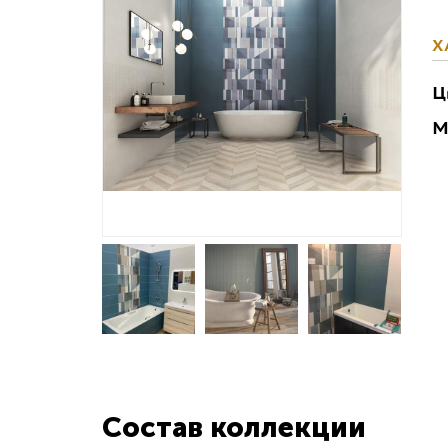
Х
Ц
М
Состав коллекции