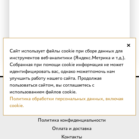
×
Cайт использует файлы cookie при сборе данных для
инструментов веб-аналитики (Яндекс.Метрика и т.д.).
Собранная при помощи cookie информация не может
идентифицировать вас, однако можетпомочь нам
улучшить работу нашего сайта. Продолжая
пользоваться сайтом, вы соглашаетесь с
© 2018 –
2026
КОТТО design
использованием файлов cookie.
Магазин качественной плитки, светильников, напольных
Политика обработки персональных данных, включая
покрытий и сантехники.
cookie.
ИП Удальцов М. Н.
Политика конфиденциальности
Оплата и доставка
Контакты