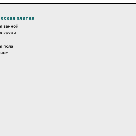
еская плитка
я ванной
я кухни
я пола
анит