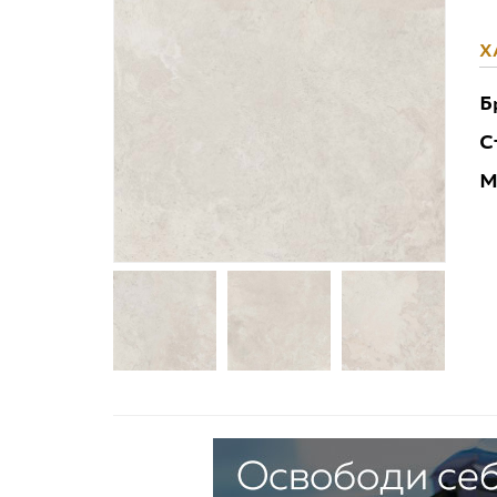
Х
Б
С
М