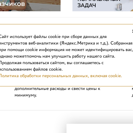
Cайт использует файлы cookie при сборе данных для
инструментов веб-аналитики (Яндекс.Метрика и т.д.). Собранная
при помощи cookie информация не может идентифицировать вас
однако можетпомочь нам улучшить работу нашего сайта.
Выгодные цены
Продолжая пользоваться сайтом, вы соглашаетесь с
Стоимость отделочных материалов в интернет-
использованием файлов cookie.
магазине вас приятно удивит. Продажа плитки в
Политика обработки персональных данных, включая cookie.
формате интернет-магазина позволяет сократить
дополнительные расходы и свести цены к
минимуму.