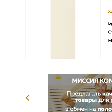
Х
Б
С
М