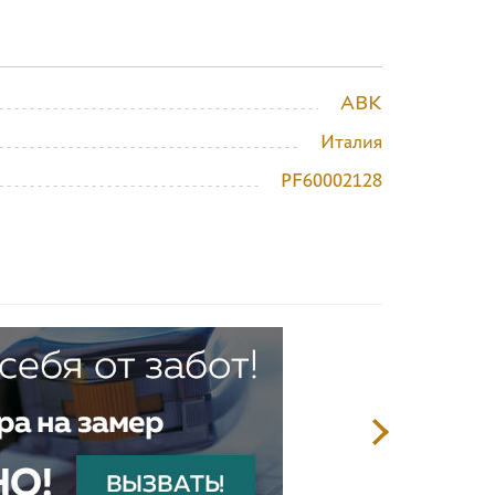
ABK
Италия
PF60002128