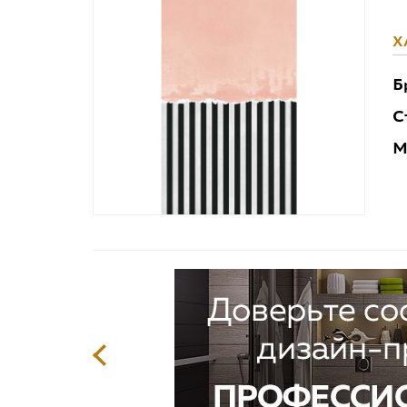
Х
Б
С
М