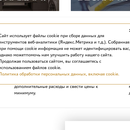
Cайт использует файлы cookie при сборе данных для
инструментов веб-аналитики (Яндекс.Метрика и т.д.). Собранная
при помощи cookie информация не может идентифицировать вас
однако можетпомочь нам улучшить работу нашего сайта.
Выгодные цены
Продолжая пользоваться сайтом, вы соглашаетесь с
Стоимость отделочных материалов в интернет-
использованием файлов cookie.
магазине вас приятно удивит. Продажа плитки в
Политика обработки персональных данных, включая cookie.
формате интернет-магазина позволяет сократить
дополнительные расходы и свести цены к
минимуму.