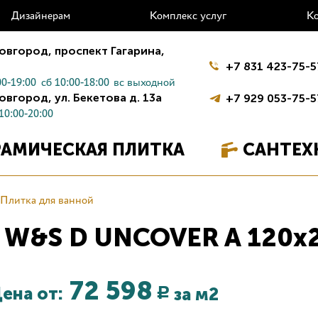
Дизайнерам
Комплекс услуг
К
овгород,
проспект Гагарина,
+7 831 423-75-5
0-19:00
сб 10:00-18:00
вс выходной
овгород,
ул. Бекетова д. 13а
+7 929 053-75-5
10:00-20:00
РАМИЧЕСКАЯ ПЛИТКА
САНТЕХ
Плитка для ванной
й W&S D UNCOVER A 120x
72 598
ена от:
за м2
Р