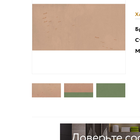
Х
Б
С
М