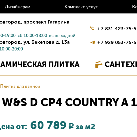
Дизайнерам
Комплекс услуг
К
овгород,
проспект Гагарина,
+7 831 423-75-5
0-19:00
сб 10:00-18:00
вс выходной
овгород,
ул. Бекетова д. 13а
+7 929 053-75-5
10:00-20:00
РАМИЧЕСКАЯ ПЛИТКА
САНТЕХ
Плитка для ванной
й W&S D CP4 COUNTRY A 
60 789
ена от:
за м2
Р