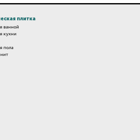
еская плитка
я ванной
я кухни
я пола
анит