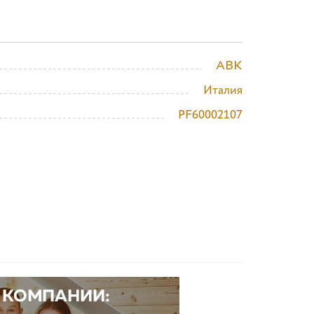
ABK
Италия
PF60002107