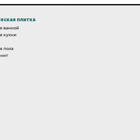
еская плитка
я ванной
я кухни
я пола
анит