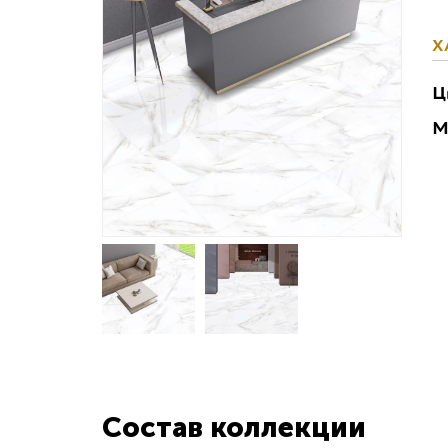
Х
Ц
М
Состав коллекции