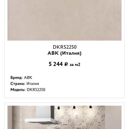
DKR52250
ABK (Италия)
5 244
за м2
Р
Бренд:
ABK
Страна:
Италия
Модель:
DKR52250