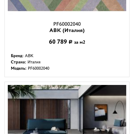
PF60002040
ABK (Италия)
60 789
за м2
Р
Бренд:
ABK
Страна:
Италия
Модель:
PF60002040