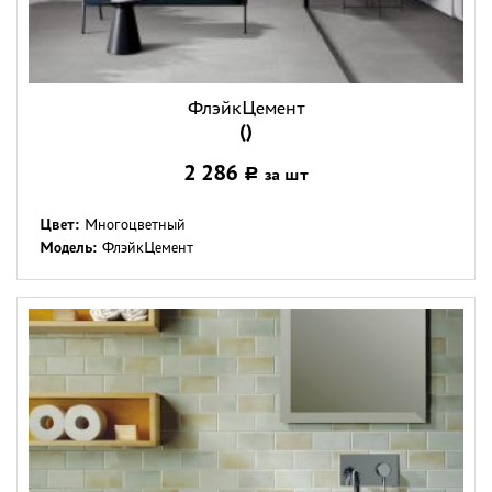
ФлэйкЦемент
()
2 286
за шт
Р
Цвет:
Многоцветный
Модель:
ФлэйкЦемент