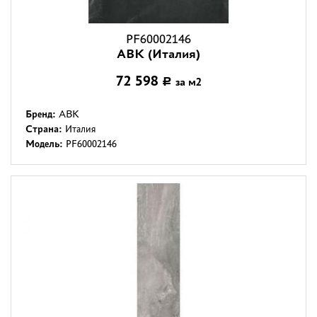
PF60002146
ABK (Италия)
72 598
за м2
Р
Бренд:
ABK
Страна:
Италия
Модель:
PF60002146