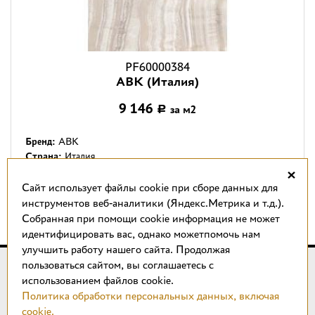
PF60000384
ABK (Италия)
9 146
за м2
Р
Бренд:
ABK
Страна:
Италия
×
Модель:
PF60000384
Cайт использует файлы cookie при сборе данных для
инструментов веб-аналитики (Яндекс.Метрика и т.д.).
←
1
2
3
4
5
...
87
88
→
Собранная при помощи cookie информация не может
идентифицировать вас, однако можетпомочь нам
улучшить работу нашего сайта. Продолжая
© 2018 –
2026
КОТТО design
пользоваться сайтом, вы соглашаетесь с
использованием файлов cookie.
Магазин качественной плитки, светильников, напольных
Политика обработки персональных данных, включая
покрытий и сантехники.
cookie.
ИП Удальцов М. Н.