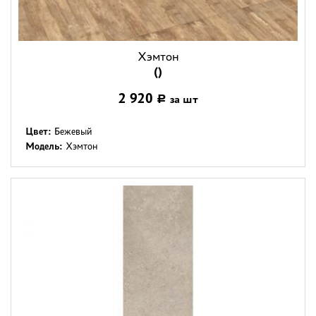
Хэмтон
()
2 920
за шт
Р
Цвет:
Бежевый
Модель:
Хэмтон