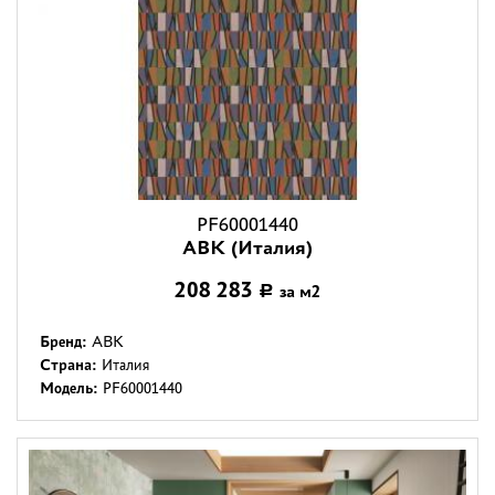
PF60001440
ABK (Италия)
208 283
за м2
Р
Бренд:
ABK
Страна:
Италия
Модель:
PF60001440