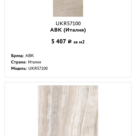
UKR57100
ABK (Италия)
5 407
за м2
Р
Бренд:
ABK
Страна:
Италия
Модель:
UKR57100