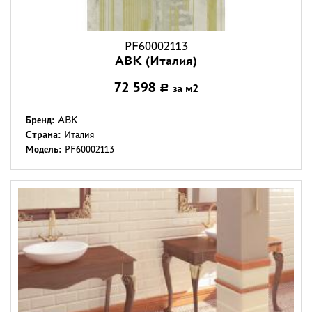
PF60002113
ABK (Италия)
72 598
за м2
Р
Бренд:
ABK
Страна:
Италия
Модель:
PF60002113