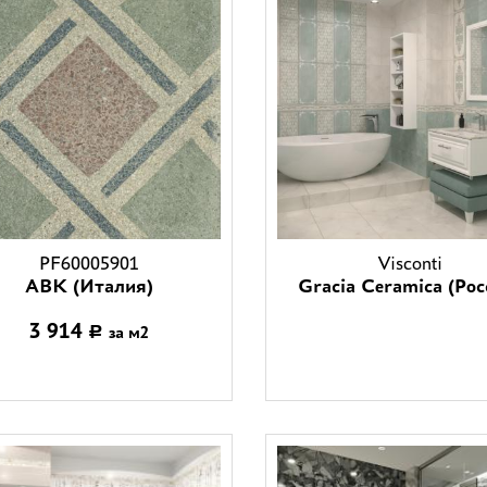
PF60005901
Visconti
ABK (Италия)
Gracia Ceramica (Рос
3 914
за м2
Р