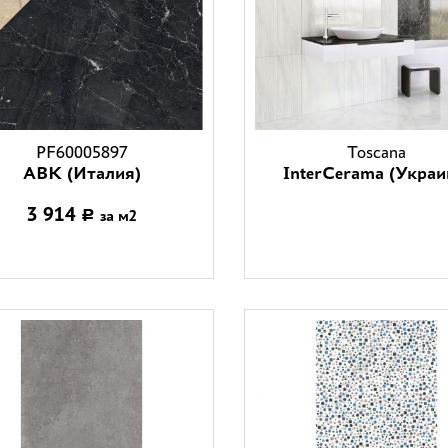
PF60005897
Toscana
ABK (Италия)
InterCerama (Украи
3 914
за м2
Р