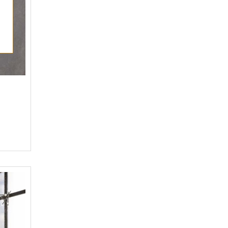
NEODOM (
1
)
New Trend (
33
)
Novogres (
6
)
Pamesa (
11
)
Panaria (
16
)
Paradyz (
115
)
Peronda (
7
)
Plaza (
1
)
Porcelanite Dos (
4
)
Rango (
3
)
Rocersa (
8
)
Saloni (
7
)
Sanchis Azulejos (
2
)
SantAgostino (
4
)
Serenissima (
1
)
Tubadzin (
85
)