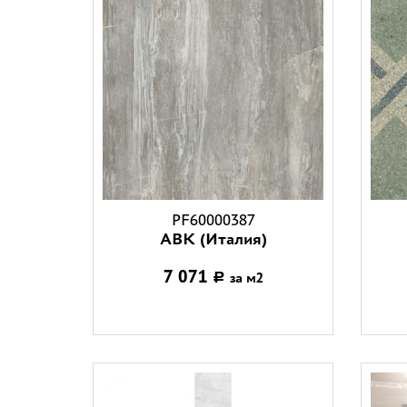
PF60000387
ABK (Италия)
7 071
за м2
Р