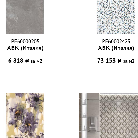
PF60000205
PF60002425
ABK (Италия)
ABK (Италия)
6 818
73 153
за м2
за м2
Р
Р