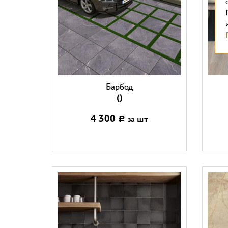
Барбод
()
4 300
за шт
Р