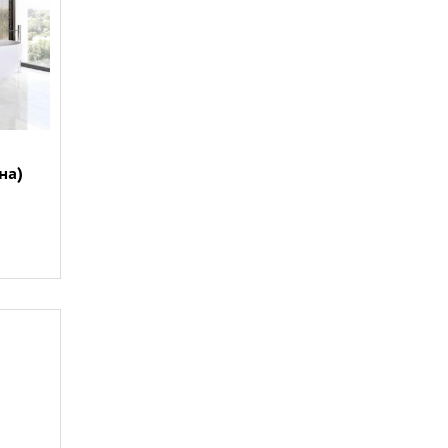
Unitile Life (
24
)
Vallelunga (
3
)
Vitra (
5
)
Viva Ceramica (
2
)
Vives (
33
)
WOW (
4
)
Березакерамика (
4
)
на)
Италон (
4
)
Керамин (
10
)
Нефрит (
25
)