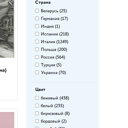
Страна
Azori (
19
)
Беларусь (
25
)
Azteca (
8
)
Германия (
17
)
Azulejo Espanol (
1
)
Индия (
1
)
Azulev (
4
)
Испания (
218
)
Baldocer (
10
)
Италия (
1249
)
Belani (
10
)
Польша (
200
)
Benadresa (
1
)
Россия (
564
)
Brennero (
2
)
Турция (
5
)
Casa Dolce Casa (
2
)
на)
Украина (
70
)
Ceracasa (
1
)
Ceramica Colli (
2
)
Цвет
Ceramiche Grazia (
15
)
Cersanit (
38
)
бежевый (
438
)
Cifre (
1
)
белый (
235
)
Coliseumgres (
3
)
бирюзовый (
8
)
Del conca (
1
)
бордовый (
2
)