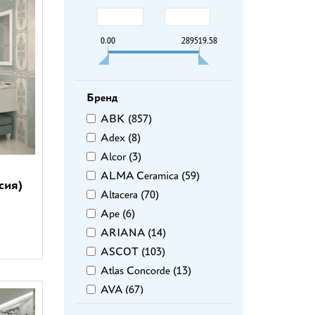
0.00
289519.58
Бренд
ABK (
857
)
Adex (
8
)
Alcor (
3
)
ALMA Ceramica (
59
)
сия)
Altacera (
70
)
Ape (
6
)
ARIANA (
14
)
ASCOT (
103
)
Atlas Concorde (
13
)
AVA (
67
)
AXIMA (
52
)