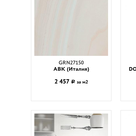
GRN27150
ABK (Италия)
DO
2 457
за м2
Р