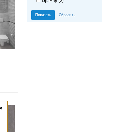
мрамор (
2
)
Kerasol (
10
)
полированный (
52
)
Kerlife (
19
)
рельефный (
10
)
Keros (
6
)
сатинированная (
14
)
LA FABBRICA (
84
)
структурная (
13
)
La Faenza Ceramica (
2
)
структурный (
26
)
La Platera (
2
)
Laparet (
92
)
Lars (
41
)
Latina (
8
)
LB Ceramics (
17
)
Legend (
2
)
Mainzu (
12
)
Marca Corona (
3
)
×
Mei (
17
)
Metropol (
4
)
Monopole (
1
)
,
Naxos (
3
)