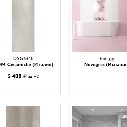
DSG3340
Energy
M Ceramiche (Италия)
Novogres (Испания
3 408
за м2
Р