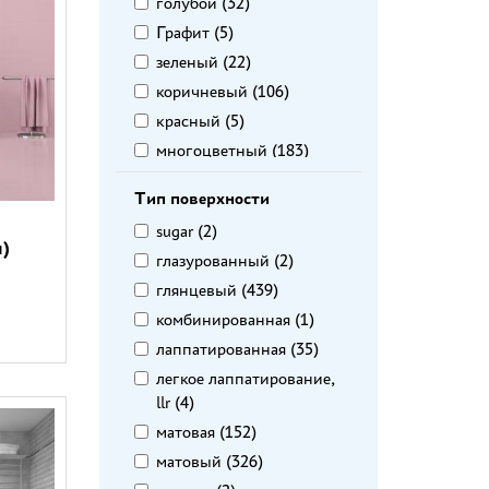
DOM Ceramiche (
35
)
голубой (
32
)
El Molino (
2
)
Графит (
5
)
Equipe (
19
)
зеленый (
22
)
Europa (
17
)
коричневый (
106
)
Fanal (
3
)
красный (
5
)
FAP (
3
)
многоцветный (
183
)
Gayafores (
2
)
оранжевый (
4
)
Тип поверхности
Global Tile (
36
)
розовый (
20
)
sugar (
2
)
Golden Tile (
13
)
салатовый (
5
)
)
глазурованный (
2
)
Gracia Ceramica (
31
)
серый (
275
)
глянцевый (
439
)
Harmony (
4
)
синий (
23
)
комбинированная (
1
)
Ibero (
2
)
сиреневый (
8
)
лаппатированная (
35
)
Imola Ceramica (
4
)
фиолетовый (
5
)
легкое лаппатирование,
Impronta (
7
)
Чёрно-белый (
1
)
llr (
4
)
InterCerama (
57
)
черный (
76
)
матовая (
152
)
Italon (
2
)
матовый (
326
)
ITT Ceramic (
2
)