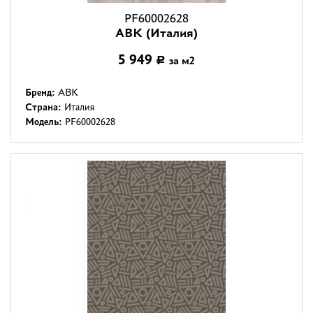
PF60002628
ABK (Италия)
5 949
за м2
Р
Бренд:
ABK
Страна:
Италия
Модель:
PF60002628