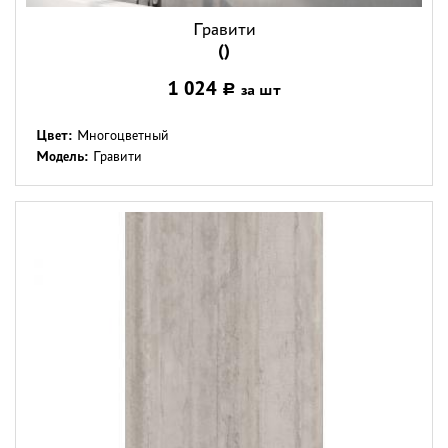
Гравити
()
1 024
за шт
Р
Цвет:
Многоцветный
Модель:
Гравити