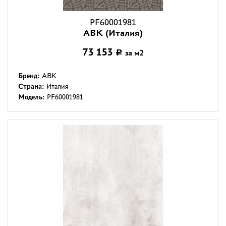
PF60001981
ABK (Италия)
73 153
за м2
Р
Бренд:
ABK
Страна:
Италия
Модель:
PF60001981