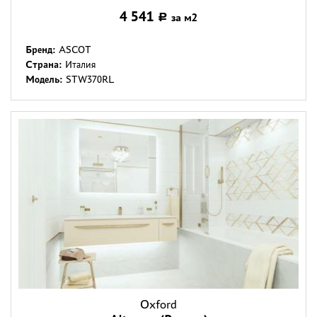
4 541
за м2
Р
Бренд:
ASCOT
Страна:
Италия
Модель:
STW370RL
Oxford