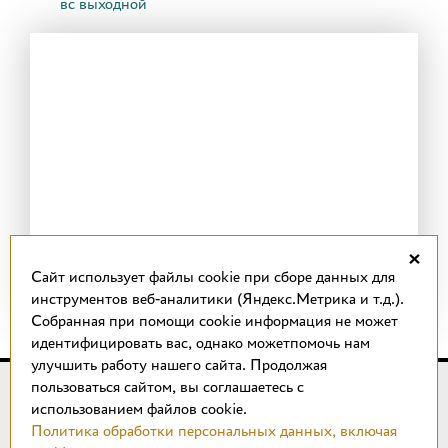
вс выходной
×
Cайт использует файлы cookie при сборе данных для
инструментов веб-аналитики (Яндекс.Метрика и т.д.).
Собранная при помощи cookie информация не может
идентифицировать вас, однако можетпомочь нам
улучшить работу нашего сайта. Продолжая
пользоваться сайтом, вы соглашаетесь с
© 2018 –
2026
КОТТО design
использованием файлов cookie.
Магазин качественной плитки, светильников, напольных
Политика обработки персональных данных, включая
покрытий и сантехники.