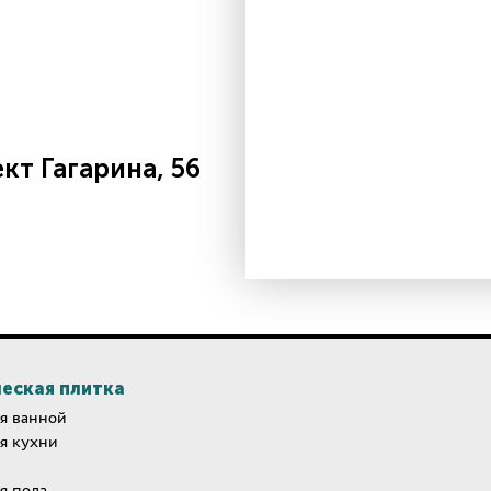
т Гагарина, 56
еская плитка
я ванной
я кухни
я пола