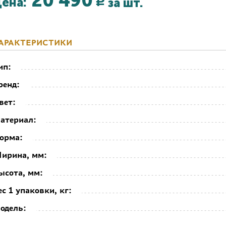
20 490
ена:
за шт.
Р
АРАКТЕРИСТИКИ
ип:
ренд:
вет:
атериал:
орма:
ирина, мм:
ысота, мм:
ес 1 упаковки, кг:
одель: