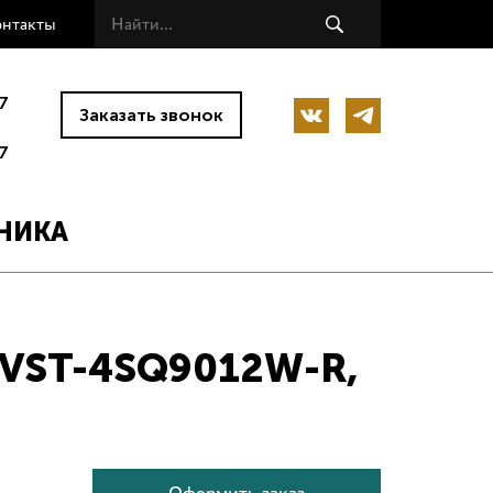
онтакты
7
Заказать звонок
7
НИКА
я VST-4SQ9012W-R,