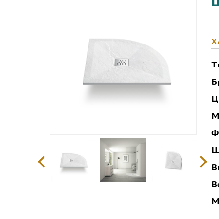
Ц
Х
Т
Б
Ц
М
Ф
Ш
В
В
М