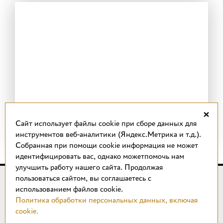
×
Cайт использует файлы cookie при сборе данных для
инструментов веб-аналитики (Яндекс.Метрика и т.д.).
Собранная при помощи cookie информация не может
идентифицировать вас, однако можетпомочь нам
улучшить работу нашего сайта. Продолжая
пользоваться сайтом, вы соглашаетесь с
© 2018 –
2026
КОТТО design
использованием файлов cookie.
Магазин качественной плитки, светильников, напольных
Политика обработки персональных данных, включая
покрытий и сантехники.
cookie.
ИП Удальцов М. Н.