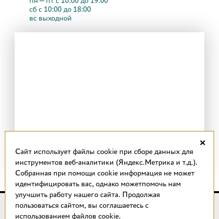
пн—пт с 10:00 до 19:00
сб с 10:00 до 18:00
вс выходной
×
Cайт использует файлы cookie при сборе данных для
инструментов веб-аналитики (Яндекс.Метрика и т.д.).
Собранная при помощи cookie информация не может
идентифицировать вас, однако можетпомочь нам
улучшить работу нашего сайта. Продолжая
пользоваться сайтом, вы соглашаетесь с
© 2018 –
2026
КОТТО design
использованием файлов cookie.
Магазин качественной плитки, светильников, напольных