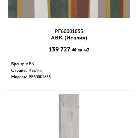
PF60001855
ABK (Италия)
139 727
за м2
Р
Бренд:
ABK
Страна:
Италия
Модель:
PF60001855