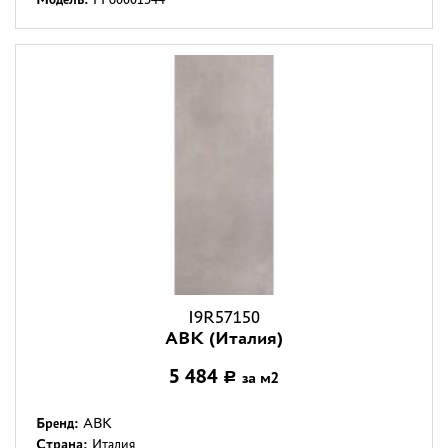
I9R57150
ABK (Италия)
5 484
за м2
Р
Бренд:
ABK
Страна:
Италия