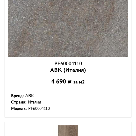
PF60004110
ABK (Италия)
4 690
за м2
Р
Бренд:
ABK
Страна:
Италия
Модель:
PF60004110