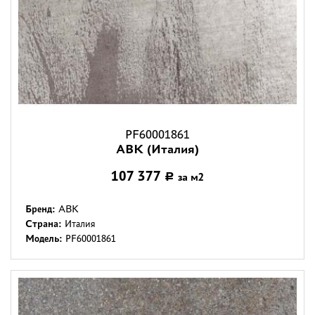
PF60001861
ABK (Италия)
107 377
за м2
Р
Бренд:
ABK
Страна:
Италия
Модель:
PF60001861