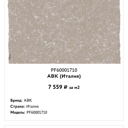
PF60001710
ABK (Италия)
7 559
за м2
Р
Бренд:
ABK
Страна:
Италия
Модель:
PF60001710