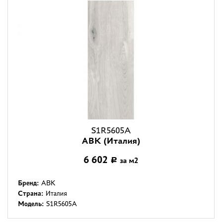
S1R5605A
ABK (Италия)
6 602
за м2
Р
Бренд:
ABK
Страна:
Италия
Модель:
S1R5605A