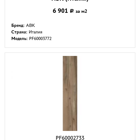
6 901
за м2
Р
Бренд:
ABK
Страна:
Италия
Модель:
PF60003772
PF60002733