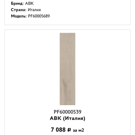
Бренд:
ABK
Страна:
Италия
Модель:
PF60005689
PF60000539
ABK (Италия)
7 088
за м2
Р