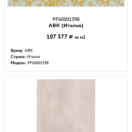
PF60001398
ABK (Италия)
107 377
за м2
Р
Бренд:
ABK
Страна:
Италия
Модель:
PF60001398