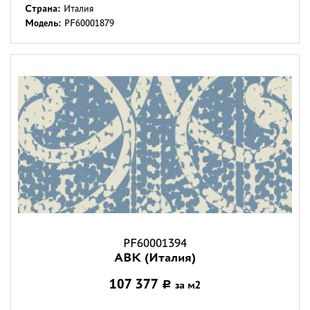
Страна:
Италия
Модель:
PF60001879
PF60001394
ABK (Италия)
107 377
за м2
Р