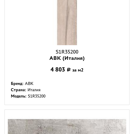
S1R35200
ABK (Италия)
4 803
за м2
Р
Бренд:
ABK
Страна:
Италия
Модель:
S1R35200