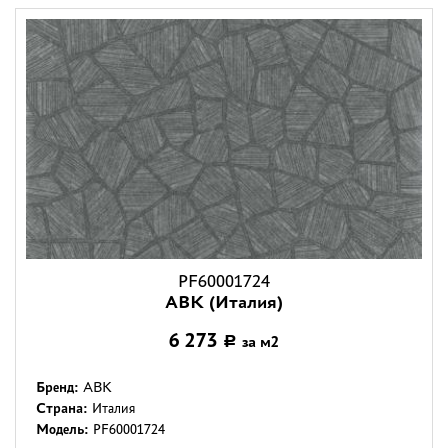
PF60001724
ABK (Италия)
6 273
за м2
Р
Бренд:
ABK
Страна:
Италия
Модель:
PF60001724