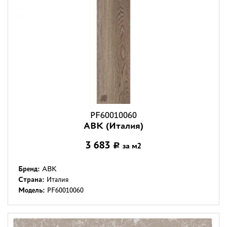
PF60010060
ABK (Италия)
3 683
за м2
Р
Бренд:
ABK
Страна:
Италия
Модель:
PF60010060