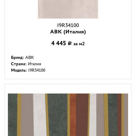
I9R34100
ABK (Италия)
4 445
за м2
Р
Бренд:
ABK
Страна:
Италия
Модель:
I9R34100