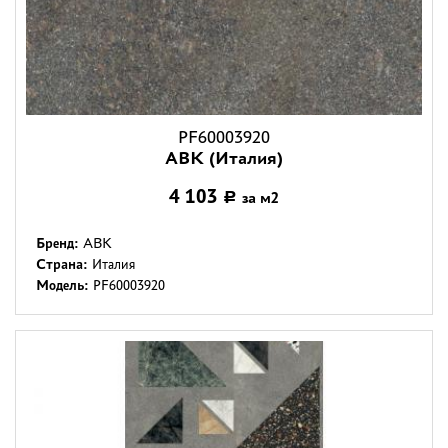
PF60003920
ABK (Италия)
4 103
за м2
Р
Бренд:
ABK
Страна:
Италия
Модель:
PF60003920