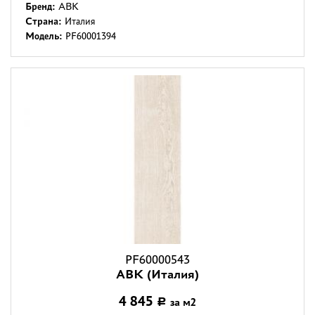
Бренд:
ABK
Страна:
Италия
Модель:
PF60001394
PF60000543
ABK (Италия)
4 845
за м2
Р