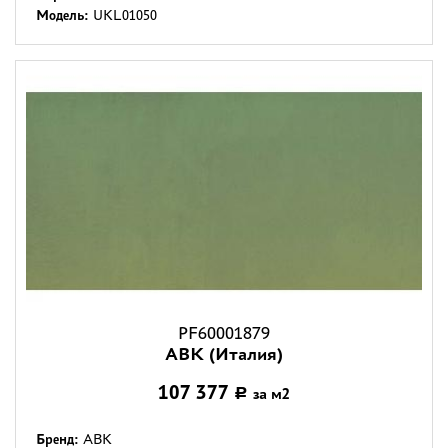
Модель:
UKL01050
PF60001879
ABK (Италия)
107 377
за м2
Р
Бренд:
ABK