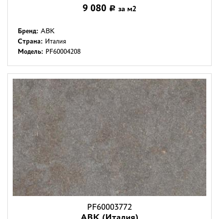
9 080
за м2
Р
Бренд:
ABK
Страна:
Италия
Модель:
PF60004208
PF60003772
ABK (Италия)