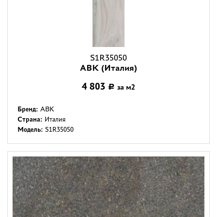
S1R35050
ABK (Италия)
4 803
за м2
Р
Бренд:
ABK
Страна:
Италия
Модель:
S1R35050