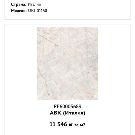
Страна:
Италия
Модель:
UKL01150
PF60005689
ABK (Италия)
11 546
за м2
Р