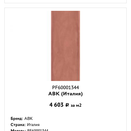
PF60001344
ABK (Италия)
4 603
за м2
Р
Бренд:
ABK
Страна:
Италия
Модель:
PF60001344