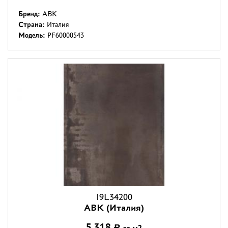
Бренд:
ABK
Страна:
Италия
Модель:
PF60000543
I9L34200
ABK (Италия)
5 318
за м2
Р