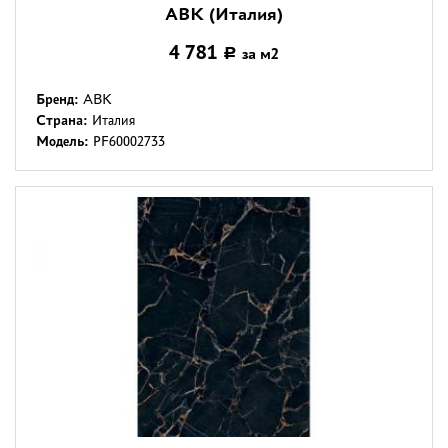
ABK (Италия)
4 781
за м2
Р
Бренд:
ABK
Страна:
Италия
Модель:
PF60002733