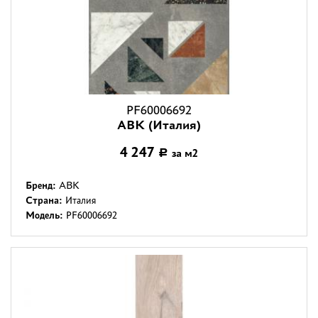
PF60006692
ABK (Италия)
4 247
за м2
Р
Бренд:
ABK
Страна:
Италия
Модель:
PF60006692