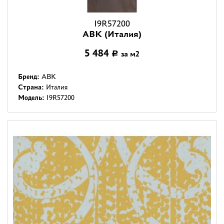
I9R57200
ABK (Италия)
5 484
за м2
Р
Бренд:
ABK
Страна:
Италия
Модель:
I9R57200